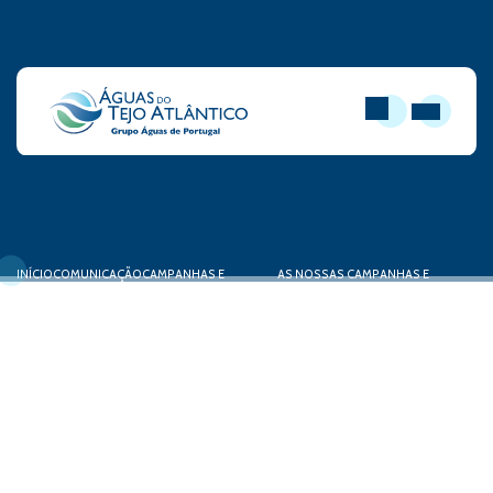
PESQUISAR
ABRIR MEN
INÍCIO
COMUNICAÇÃO
CAMPANHAS E
AS NOSSAS CAMPANHAS E
PROJETOS
PROJETOS
Há Art no Esgoto