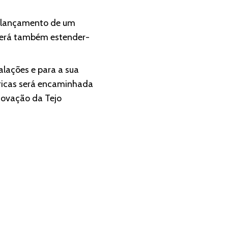
 o lançamento de um
everá também estender-
alações e para a sua
bricas será encaminhada
novação da Tejo