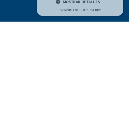
MOSTRAR DETALHES
POWERED BY COOKIESCRIPT
REDES SOCIAIS
Visitar
página
do
Facebook
CONTACTE-NOS