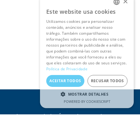
×
Este website usa cookies
PORTUGUESE
Utilizamos cookies para personalizar
ENGLISH
conteúdo, anúncios e analisar nosso
tráfego. Também compartilhamos
informações sobre o uso do nosso site com
nossos parceiros de publicidade e análise,
que podem combiná-las com outras
informações que você forneceu a eles ou
que eles coletaram do uso de seus serviços.
Política de Privacidade
ACEITAR TODOS
RECUSAR TODOS
MOSTRAR DETALHES
POWERED BY COOKIESCRIPT
Receba as novidades Águas do Tejo Atlântico no seu
e-mail
Email
(Obrigatório)