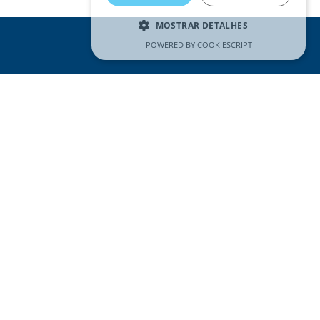
MOSTRAR DETALHES
POWERED BY COOKIESCRIPT
REDES SOCIAIS
Visitar
página
do
Facebook
CONTACTE-NOS