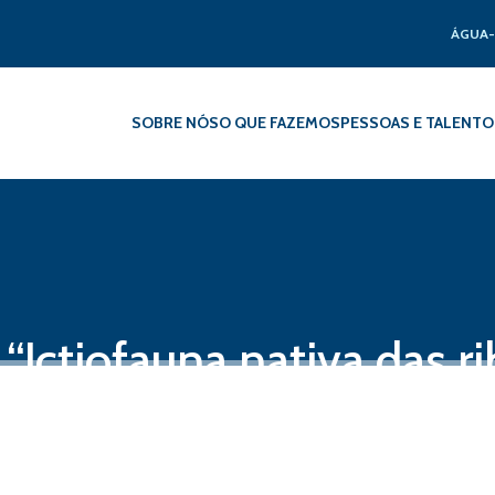
ÁGUA-
SOBRE NÓS
O QUE FAZEMOS
PESSOAS E TALENTO
“Ictiofauna nativa das ri
 dia 24 de outubro, em 