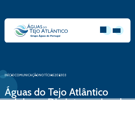
PESQUISAR
ABRIR MEN
INÍCIO
COMUNICAÇÃO
NOTÍCIAS
2023
03
Águas do Tejo Atlântico
celebra o Dia Internacional
da Mulher com iniciativa
interna