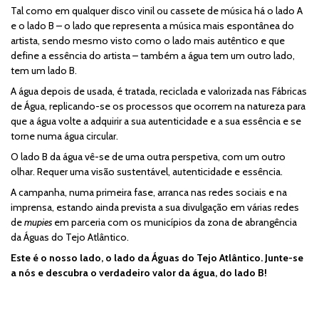
Tal como em qualquer disco vinil ou cassete de música há o lado A
e o lado B – o lado que representa a música mais espontânea do
artista, sendo mesmo visto como o lado mais autêntico e que
define a essência do artista – também a água tem um outro lado,
tem um lado B.
A água depois de usada, é tratada, reciclada e valorizada nas Fábricas
de Água, replicando-se os processos que ocorrem na natureza para
que a água volte a adquirir a sua autenticidade e a sua essência e se
torne numa água circular.
O lado B da água vê-se de uma outra perspetiva, com um outro
olhar. Requer uma visão sustentável, autenticidade e essência.
A campanha, numa primeira fase, arranca nas redes sociais e na
imprensa, estando ainda prevista a sua divulgação em várias redes
de
mupies
em parceria com os municípios da zona de abrangência
da Águas do Tejo Atlântico.
Este é o nosso lado, o lado da Águas do Tejo Atlântico. Junte-se
a nós e descubra o verdadeiro valor da água, do lado B!