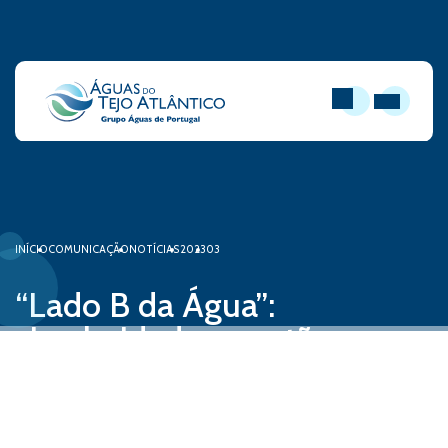
PESQUISAR
ABRIR MEN
INÍCIO
COMUNICAÇÃO
NOTÍCIAS
2023
03
“Lado B da Água”:
circularidade e gestão
sustentável da Águas do
Tejo Atlântico