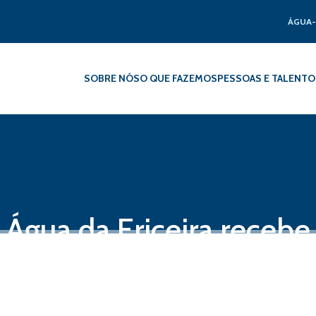
ÁGUA-
SOBRE NÓS
O QUE FAZEMOS
PESSOAS E TALENTO
 Água da Ericeira recebe
ção no valor de 6,8M de 