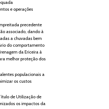
dequada
entos e operações
empreitada precedente
ação associado, dando à
ciadas a chuvadas bem
itário do comportamento
renagem da Ericeira à
ara melhor proteção dos
lentes populacionais a
nimizar os custos
tulo de Utilização de
imizados os impactos da