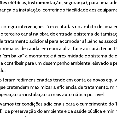
ões elétricas, instrumentação, segurança
), para uma a
rança da instalação, conferindo fiabilidade aos equipam
o integra intervenções já executadas no âmbito de uma 
do terceiro canal na obra de entrada e sistema de tamis
de tratamento adicional para acomodar afluências asso
anómalos de caudal em época alta, face ao carácter un
 “em baixa” a montante e à proximidade do sistema de d
 a contribuir para um desempenho ambiental elevado e p
dos.
o foram redimensionadas tendo em conta os novos equiva
 que pretendem maximizar a eficiência de tratamento, mi
 operação da instalação o mais automática possível.
vamos ter condições adicionais para o cumprimento do Tí
), de preservação do ambiente e da saúde pública e min