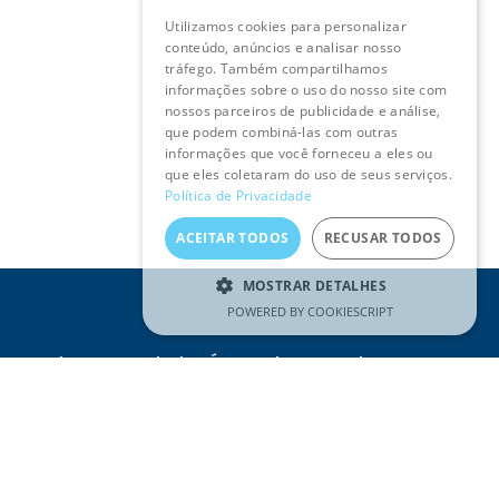
Utilizamos cookies para personalizar
ENGLISH
conteúdo, anúncios e analisar nosso
tráfego. Também compartilhamos
informações sobre o uso do nosso site com
nossos parceiros de publicidade e análise,
que podem combiná-las com outras
informações que você forneceu a eles ou
que eles coletaram do uso de seus serviços.
Política de Privacidade
ACEITAR TODOS
RECUSAR TODOS
MOSTRAR DETALHES
POWERED BY COOKIESCRIPT
Receba as novidades Águas do Tejo Atlântico no seu
e-mail
Email
(Obrigatório)
SUBSCREVER
Li e compreendi a
Política de
Privacidade