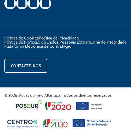
Visitar
página
do
Facebook
Política de Cookies
Política de Privacidade
Política de Proteção de Dados Pessoais Externa
Linha de Integridade
Plataforma Eletrónica de Contratação
CONTACTE-NOS
© 2026, Águas do Tejo Atlântico. Todos os direitos reservados.