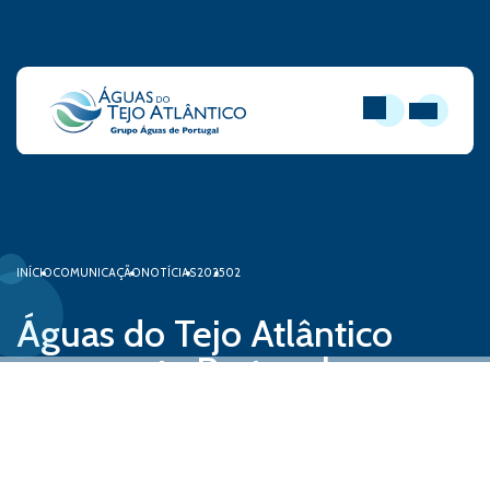
PESQUISAR
ABRIR MEN
INÍCIO
COMUNICAÇÃO
NOTÍCIAS
2025
02
Águas do Tejo Atlântico
representa Portugal no
Future Water Leaders Tour
21 de fevereiro, 2025