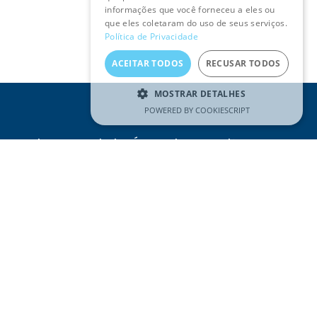
informações que você forneceu a eles ou
que eles coletaram do uso de seus serviços.
Política de Privacidade
ACEITAR TODOS
RECUSAR TODOS
MOSTRAR DETALHES
POWERED BY COOKIESCRIPT
Receba as novidades Águas do Tejo Atlântico no seu
e-mail
Email
(Obrigatório)
SUBSCREVER
Li e compreendi a
Política de
Privacidade
REDES SOCIAIS