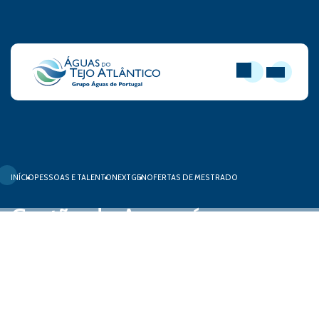
PESQUISAR
ABRIR MEN
INÍCIO
PESSOAS E TALENTO
NEXTGEN
OFERTAS DE MESTRADO
Gestão de Armazéns –
Gestão de stocks
21 de outubro, 2025
Fábrica de Água de Alcântara